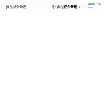
视觉单件分离系统-j9九游会备用
sz002376
/
j9九游会备用
j9九游会备用
rmb
图文描述
下载