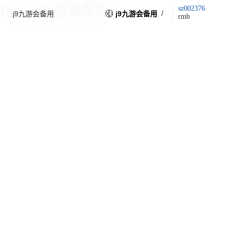
btp-j9九游会备用
sz002376
/
j9九游会备用
j9九游会备用
rmb
图文描述
下载