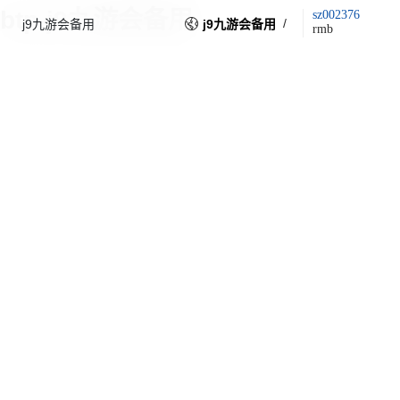
btp-j9九游会备用
sz002376
/
j9九游会备用
j9九游会备用
rmb
图文描述
下载