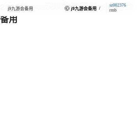
2026年iote深圳物联网展-j9九游会
sz002376
/
j9九游会备用
j9九游会备用
rmb
备用