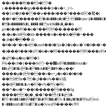
��o�����t� ?�
z.������tۇҳ�����3r�x�=_}=|-
��}x0�|#�� ��w���r���7���ǆ�鸑�|
��߅������i�n�n���m�r)�>���o)m>ƥ�e����{��izu����1�ɽ�mg.!
��o������$(�)_���� �� wk9k��o�ݛ��ii
g'e�[�i���z�7�� ��,����
�.�n�ch8s�kb-����/s�e��ik��=���
�.|8�է��� 4}
�θ�s�^�v�4�zns9��l�5jx�3�צ�u:�`#�0�t�=�r��1�:����%=�z�a����)g����m�m��z����������������
�)���9��f�y�k�v����������y�����2�;��{����j��p
�q �sq�ny��5
o��c9�{���0v <��՘iel�[����b0xm�r/
��k)i�0�z]�o���ok�l���ߢt�sy��!
����g�{0���v�v=ڗ�o�k�ƚ�6�
��ʡfœ�7�ڮ��o%��ӓ3㖛
��t$��f�c�ގv��v%� c�-
��*\�rz�"=��f�����i���0g
�����j�_��7��͂:{� �q(�-
�<�t6��:b��6�� �k�?��u�v � ��qf�9�(�'nzevl-
�~i���tmj#z�m� �зq
�5vwz��t��r?