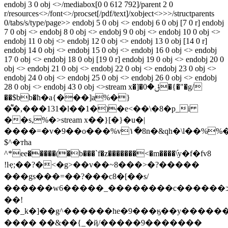
endobj 3 0 obj <>/mediabox[0 0 612 792]/parent 2 0
r/resources<>/font<>/procset[/pdf/text]/xobject<>>>/structparents
0/tabs/s/type/page>> endobj 5 0 obj <> endobj 6 0 obj [7 0 r] endobj
7 0 obj <> endobj 8 0 obj <> endobj 9 0 obj <> endobj 10 0 obj <>
endobj 11 0 obj <> endobj 12 0 obj <> endobj 13 0 obj [14 0 r]
endobj 14 0 obj <> endobj 15 0 obj <> endobj 16 0 obj <> endobj
17 0 obj <> endobj 18 0 obj [19 0 r] endobj 19 0 obj <> endobj 20 0
obj <> endobj 21 0 obj <> endobj 22 0 obj <> endobj 23 0 obj <>
endobj 24 0 obj <> endobj 25 0 obj <> endobj 26 0 obj <> endobj
28 0 obj <> endobj 43 0 obj <>stream x�]�ݪ�0�{�"�g/
��$bb�ћ�a{���]a%�}
�͌�,���131�l��1�)�e<��\�8�p_i
��s,%�
>stream x��}[�}�u�|
����=�v�9��o���%v۱�8n�&qh�\l��%
$^�тha
^*ee�����(�b���`f�z�������<�m����\֬y�f�fv8
!lҿ;��?�<�g>��v��~8���>�?�����
���gs���=��?���c8�[��s/
������w6�����_��������c������ͻ��_�
��!
��_k�]��g^������he�9���ӄ��y������
���� ��&��{_�ҋ/�����9�������