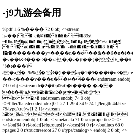
-j9九游会备用
%pdf-1.6 %���� 72 0 obj <>stream
hޔ��j1�_e�@�����t��sr#�89s\
~��n.��j@���'��p)�(8����,p��!^%ar���
�:!� ad�����mz��f8/�k=-�h�����z~�c���8_��|
��r�ߊ�������y^��֖��n��o��&��6�n�i��
�v��l&3���<��z>�,�z�)f��{� 0\_��#
"!�t���}
ȁ�a�=%%�`3�)i�� zq�1�ӟ���t�n3� m
��-c����v���u��w����/ endstream endobj
73 0 obj <>stream h�2�t0p06r0�t���� �-��
�b�좍 a,e�b�rf�ы2�p�7eb@*
hx�i>� endstream endobj 74 0 obj
<>/filter/flatedecode/index[0 1 27 1 29 4 34 9 74 1]/length 44/size
75/type/xref/w[1 2 1]>>stream
h�bb&&&f�h0��� .�k����� @�l
endstream endobj 1 0 obj <>/metadata 71 0 r/ocproperties<><>
<>]/on[64 0 r]/order[]/rbgroups[]>>/ocgs[64 0 r]>>/outlines 68 0
r/pages 2 0 r/structtreeroot 27 0 r/type/catalog>> endobj 2 0 obj <>