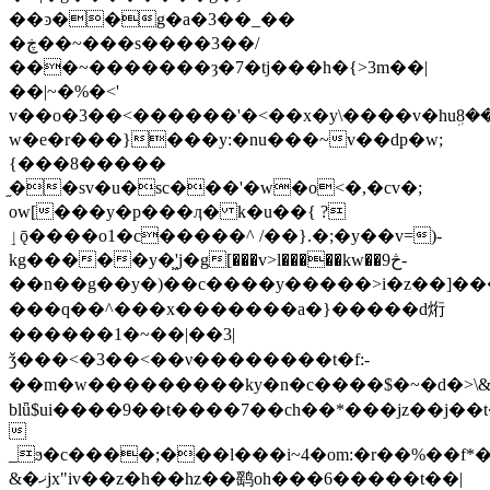
��ͽ��g�a�3��_��
�ڿ��~���s����3��/
���~�������ȝ�7�tj���h�{>3m��|
��|~�%�<'
v��o�3��<������'�<��x�y\����v�huܹ8��
w�e�r���}���y:�nu���~v��dp�w;
{���8�����
֦��sv�u�sc���'�w�o<�,�cv�;
ow[���y�p���ӆ� k�u��{ ?
ٳǭ����o1�c�����^ /��}.�;�y��v=)-
kg�����y�͖'ϳ�g[���v>l�����kw��څ9-
��n��g��y�)��c����y�����>i�z��]��
���q��^���x�������a�}�����d烆
������1�~��|��3|
ǯ���<�3��<��ν��������t�f:-
��m�w���������ky�n�c����$�~�d�>\
blǖ$ui����9��t����7��ch��*���jz��j��t�

_ϧ�c����;���l���i~4�om:�r��%��f*�
&�ޚjx"iv��z�h��hz��鹞oh���6�����t��|