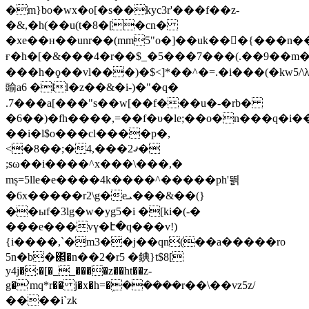
�m}bo�wx�o[�s��kyc3r'���f��z-
�&,�h(��u(t�8�[�cn�
�xe��ʜ��unr��(mm5"o�]��uk���{���n���(�
ғ�h�[�&���4�r��$_�5���7���(.��9��m�6i
���h�ϙ��vl���)�$<]*��^�=.�i���(�kw
䜽a6 �ll�z��&�i-)�"�q�
.7���a[���"s��w[��f���u�-�rb�
�6��)�fh����,=��f�υ�le;��o�n���q�i��
��i�l$o���cl����p�,
<�8��;�ޤ2���,4�
;sω��i����^x���\���,�
mș=5lle�e����4k����^�����ph'띍
�6x�����r2\g�eܝ���&��(}
��ыf�3lg�w�yg5�i �[ki�(-�
���e���vү�է�q���v!)
{i����,`�m3��j��qn(��a�����ro
5n�b�΂�n��2�r5 �錪}t$8[
y4j�:�[�__����z��ht��z-
g�'mq*r�� j�x�h=�ܹ�����r��\��vz5z/
��ׂ��i`zk