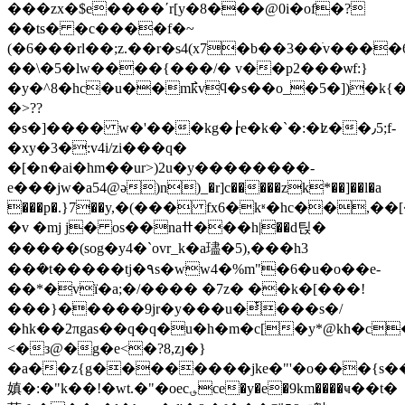
���zx�$e����΄r[y�8���@0i�of�?
��ts� �c����f�~
(�6���rl��;z.��r�s4(x7�b��3��ׁv���
��\�5�lw����{���/� v��p2���ѡf:}
�y�^8�hc�u��m߯kvϥ�s��o_�5�])�k
�>??
�s�]���� w�'���kg�┟e�k�`�:�ʫ��٫5;f-
�xy�3�:v4i/zi���q�
�[�n�ai�hm��ur>)2u�y��������-
e���jw�a54@ә)n)_�r]c�����zk*��]��l�a
���p�.}7��y,�(��� fx6�kʶ�hc��,��[�
�v �mj j� os��naߚ���h|��d틵�
�����(sog�y4�`ovr_k�a璶�5),���h3
��ܿ�t�����tj�٩s�ww4�%m"�6�u�o��e-
��*�vï�a;�/���� �7z� ��k�[���!
���}�����9jr�y���u�ͭ���s�/
�hk��2πgas��q�q�u�h�m�c[�y*@kh�c
<�з@�g�e<�?8,zȷ�}
�a��z{g��������jke�"'�o���{s�
嫃�:�"k��!�wt.�"�oec؈ce�y�e�9km����ҹ��t�