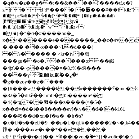
�q�w�z��g��:��&�� ��`����tf.e�?
zj�d`d*����j�׼���#��lk�z"`!
�f�jpc%/��ov��p��r���}�� p�6�-�o�a�\
[�#�����h�te��8׳}qv�
�v�.`a)1sl�x�ldp�w""�a�z>/
�t0�ٳ�"�σ�#����ho�_
x�<������e�������_��z�/rv�q
�,��� ��-x���~],�d���(
�/s����� � >kr�)vj�죜
���gu��o�,�����o:��皒
�4jz\��~p����=�8,:%�dϥ���
����ɣ�i�t�ku�ߩ��8ؕ�/
�g��zoy��z����
�{lt���w����k [��̮n������7֮�mn�<
�82�ǖ�dlkě��!5mfr�t5����n^�
�4{�tg7��޿���z����(^�5�-
x��źl=�d�i��׃��8��ev]�؋��$�[�k16
���#$��d�xn�f�ɶ�_�h�s?
�x��s��e�9=��p��qُ#�����2�<�ׅtk
籜�l\���axw�c��*��w����
z3}q��r�c[]�� ū��t�vo,�ؙ�[{�wo6e�\�r)