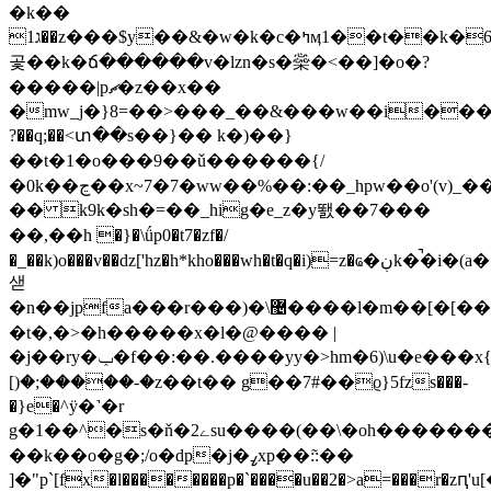
�k��
ג1��z���$y��&�w�k�c�ߤӎ1��t��k�6iw��q��&���&i�����q�ґ�s�t��r:r^�_���w�������|h�)�����i����#�%��j9ޚt�;��_��)���t�:y(�m)~&�]w���ԣ���t<�r�����
곷��k�ճ������v�lzn�s�橤�<��]�o�?
�����|pޗ�z��x��
�mw_j�}8=��>���_��&���w��i���tʯ�r��
?��q;��<տ��s��}�� k�)��}
��t�1�o���9��ǔ������{/
�0k��ڃ��x~7�7�ww��%��:��_hpw��o'(v)_����
�� k9k�sh�=��_hig�e_z�y뙔��7���
��,��h �}�\ǘp0�t7�zf�/
�_��k)o���v��dz['hz�h*kho���wh�t�q�i)=z�ҩ�ڹk�̚�i�(a��\^�������)������q1�
샏
�n��jpfa���r���)�\޴����l�m��[�[���]urjnj=�tn�}
�t�,�>�h�����x�l�@���� |
�j��ry�ݕ�f��:��.����yy�>hm�6)\u�e���x{����~�������µ�ҙ�ӑucⱏ�=
[)�;�����-�z��t�� g��7#��ϱ}5fzs���-
�}e�^ӱ�˺�r
g�1��^�s�ň�ے2su����(��\�oh���������q�*��g�2��\r�yp^զ9���8��xv�f���5���4�ezr��r���a�դu��۝�]o3ø��l�o(���p���n3�-
��k��o�g�;/o�dp�j�ߨxp��:͂:��
]�"p`[fx�l��������p�`����u��2�>a=���r