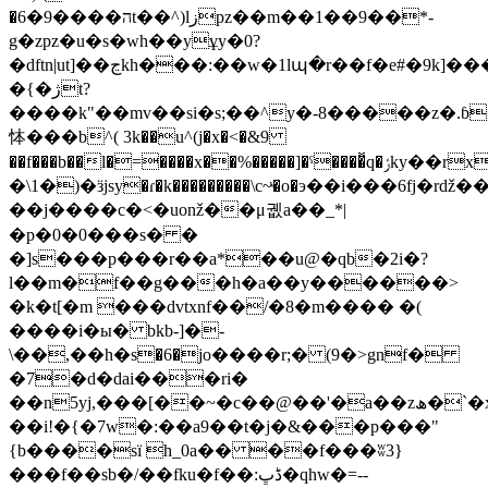
�ה����9�6t��^)lزpz��m��1��9��*-
g�zpz�u�s�wh��yұy�0?
�dftn|ut]��ڃkh���:��w�1lպ�r��f�e#�9k]����sa��t�?
�{�ژt?
����k"��mv��si�s;��^y�-8�����z�.ɓ�.י��qm�
㤓���b^( 3k��u^(j�x�<�&9
��f���b��l�=����x��%�����]�ˤ����̽q�ݬky��rx-
�\1�)�ӟjsy�ɾ�k���������\c~ͮ�o�э��i���6fj
��j����c�<�uonž��μ궶a��_*|
�p�0�0���s� �
�]s���p���r��a*��u
@�qb�2i�?
l��m�f��g���h�a��y������>
�k�t[�m ���dvtxnf��/�8�m��
�� �(
����i�ы� bkb-]�-
\��,��h�ѕ�6�jo����r;� (9�>gnf�
�7�d�dai���ri�
��n5yj,���[��~�c��@��'�a��zھ�`�x�
��i!�{�7w�:��a9��t�j�&���p���"
{b����sï h_0a�� ��f���ʬ3}
���f��sb�/��fku�f��:ڈڀ�qhw�=--