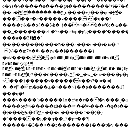
o�٧s�ϟ�����u����gҷ����������7���}
�
�u�۟������ ��o����v}���qo��-
�����c�>�����z����o�q��?
����t~ҟ��o{��5\k�_j��=~�(�w'6c�ܤ���}
��_�������e�7z��c9op�g\g����'�����
���a��߻�3�}
��������t����߿���a���o��i�)o�-?
_λ^��m7=�#~��rw��l������}
�o߇����g� gơ����˯���p��t����l�����w��
�w����r~yq}
��z:��}b�=��&�x~��h>��r��f�^�7���i{��;�'�<��{�y
����t~��ο�}*���õ����;ǹ�_�w_�6e����
<���}�����s�����fv��ȿ?�m�m|
�_�v|" �m�s��ؼ�~���~}��p�������1?
���q�!
���v����|b�����1o�c^n�ӻ���v���܉�q�7��y�<{�c
����oy;�����z8��������~�q�)�
�|���o�3ߣ~���q�����#��)�}
�ˊ������g��q��_?�p~��3|
�����<�3��<��ͻ�������{���t�v:���o�