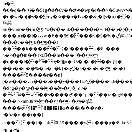
m�
�0�q����51g�d�6v��z�wp�i��>�5uwv
�o�w\�o[�s��oy�3r��o�fҹz��&,�j(s�u,t�
�x奬
ʜn�vunr��(m}5*o�c��uk�����i�=irt��p�(�
}
���ur)��]�sxzw�6��&9����y�ў�%�ڳ@k1)���mv0
��.�c��b�]��!
����k�����ӯ�[����is�8_���
n�<�g�lh�� fx6�ٕ�m��� '��x-
�q���l��ۖ�0;�撫u�¾5�,�e�|��d답�
��ɔ��n��%�ω�=�k}�s�k��:�d�lf'�i�}
����5����r��n}
(�w�:��vҭr���\���y���1ze����5;h���
�$ӛg�y�@������|d;/�
� z4�w��s����g9��1p[���t>�q@
���;>knlb39f���} ��q缌
����eŷ��" }��j���1�ܗ���i���v�-
r�öz�y`��t��}
еs��t��{�=bk0b^9���'�wn���p�ࣵ/8nko5..
<�l,� �