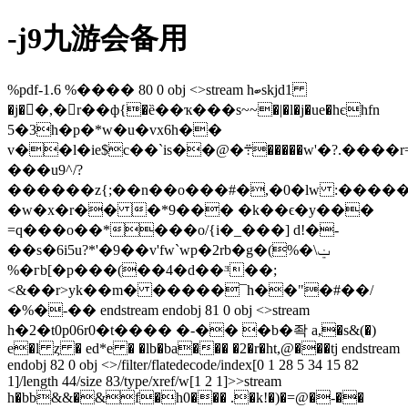
-j9九游会备用
%pdf-1.6 %���� 80 0 obj <>stream hބskjd1
�j��ْ,�r��ф{�ȅ��ҡ���s~~�|�l�j�ue�hєhfn
5�3h�p�*w�u�vx6h��
v��l�ie$c��`is��@�܊�����w'�?.����r=]֕��ԧ̷��z��#/
���u9^/?
������z{;��n��o���#�,�0�lw :����
�w�x�r�� �*9��� �k��ϵ�y���
=q���o��*���o/{i�_���] d!�-
��s�6i5u?*'�9��v'fw`wp�2rb�g�(%�\ݔ
%�гb[�p���(��4�d��ᴲ��;
<&��r>yk��m� �����¯h��"�#��/
�%�-�� endstream endobj 81 0 obj <>stream
h�2�t0p06r0�t���� �-�� �b�좍 a,�s&(�)
e�l ȥ � ed*e � �lb�ba��� �2�r�ht,@���tj endstream
endobj 82 0 obj <>/filter/flatedecode/index[0 1 28 5 34 15 82
1]/length 44/size 83/type/xref/w[1 2 1]>>stream
h�bb&&�&f�h0��� .�k!�)�=@�-��