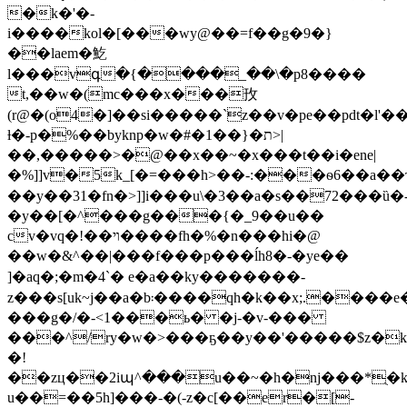
�k�'�-
i����kol�[���wy@��=f��g�9�}
��laem�䰴
l���vգ�{����_��\�p8����
t,��w�(mc���x���㪀
(r@�(o4�]��si�����`z��v�pe��pdt�l'
ƚ�-p�%��byknp�w�#�ת�{��1>|
��,�����>�@��x��~�x���t��i�ene|
�%]]v�5k_[�=���h>��-:���ѳ6��a��ԏ
��y��31�fn�>]]i���u\�3��a�s��72���ȕ�
�y��[�^���g���{�_9��u��
cv�vq�!��ױ����fh�%�n���hi�@
��w�&^��|���f���p� ��ĺh8�-�ye��
]�aq�;� m�4`� e�a��ky� ������-
z���s[uk~j��a�b܃����qh�k��x
;.����e�k�
���g�/�-<1���ь� �j-�v-���
���^/ry�w�>���ҕ��y��'�����$z�
�!
��zц��2iպ^���u��~�h�ǌ���*ֻ�k
u��=��5һ]���-�(-z�c[��er�[-