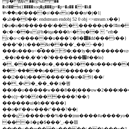
p�醨s��ȑg%zr��
�s8��n({����xoq�g���jp=�p=�a�� �=�k�
ቚ��u�f����o\��eo)���n҂�j�1|
�ﺬh��0��: endstream endobj 52 0 obj <>stream x��}
[�u�u�8������\��;�;�����q��!͝4m��
�c�<��u@h�tqa���h<�rq��  "etb�
̜c�o~c������u���˘c�9�͹�dd���r��}
���˟�}c���&r����'_��~��}
���s���o<�̿���9�;��ӟy�ŗ�������v
_��z���,�'�'r�?�������׿#��lɵ}
�_������n�_����3���n���e���s�
��>�����o��o������^�
��|2��k)�������'��sr�ǟ9}��/
��_�sr�_��_��ͻ|�폥
��i��o�����w���8��j���ow�2���t��
��o}j~�ϥ�d������?��/}
������ui�h��'���}
��o�#'��w���r"���?��|
���ҕo����e��%���|mn����#a����y
���/i�g�$���'_-��鼓
��t��<��m���>�����| ��k���y�?