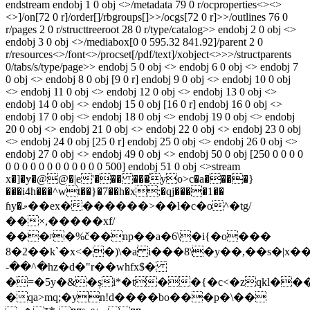
endstream endobj 1 0 obj <>/metadata 79 0 r/ocproperties<><>
<>]/on[72 0 r]/order[]/rbgroups[]>>/ocgs[72 0 r]>>/outlines 76 0
r/pages 2 0 r/structtreeroot 28 0 r/type/catalog>> endobj 2 0 obj <>
endobj 3 0 obj <>/mediabox[0 0 595.32 841.92]/parent 2 0
r/resources<>/font<>/procset[/pdf/text]/xobject<>>>/structparents
0/tabs/s/type/page>> endobj 5 0 obj <> endobj 6 0 obj <> endobj 7
0 obj <> endobj 8 0 obj [9 0 r] endobj 9 0 obj <> endobj 10 0 obj
<> endobj 11 0 obj <> endobj 12 0 obj <> endobj 13 0 obj <>
endobj 14 0 obj <> endobj 15 0 obj [16 0 r] endobj 16 0 obj <>
endobj 17 0 obj <> endobj 18 0 obj <> endobj 19 0 obj <> endobj
20 0 obj <> endobj 21 0 obj <> endobj 22 0 obj <> endobj 23 0 obj
<> endobj 24 0 obj [25 0 r] endobj 25 0 obj <> endobj 26 0 obj <>
endobj 27 0 obj <> endobj 49 0 obj <> endobj 50 0 obj [250 0 0 0 0
0 0 0 0 0 0 0 0 0 0 0 0 500] endobj 51 0 obj <>stream
x�]�ɏ�@@�|e'��� ���֒yo>c�a����}
���i4h���^wt��}�7��h�x;�qj����1��
ɦy�މ��ex�������>��l�c�o^�tg/
��×,�����xf/
���ᶮ�%č��np��a�6\�i{�o���
8�2��k`�x<��)\�a i���8\�y��,��s�|x���{
-��^�hz�d�"r��whfx$�
�=�5y�&�și*�t��{�c<�zqkl��
�qa>mq;�yn!d����bo���p�\��