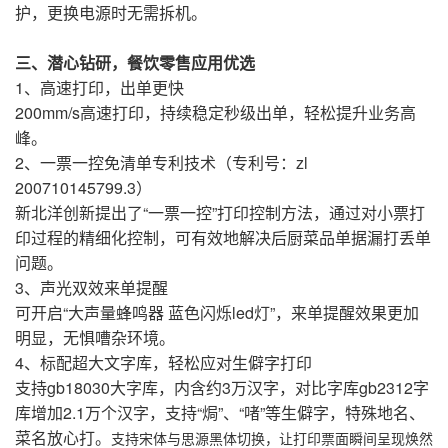
护，更换电源时无需拆机。
三、潜心钻研，餐饮零售应用优选
1、高速打印，出单更快
200mm/s高速打印，持续稳定秒级出单，轻松提升业务高
峰。
2、一票一控免清单专利技术（专利号：zl
200710145799.3）
新北洋创新提出了“一票一控”打印控制方法，通过对小票打
印过程的精细化控制，可有效地解决后厨菜品单据漏打丢单
问题。
3、声光双效来单提醒
可开启“大声量蜂鸣器 蓝色闪烁led灯”，来单提醒效果更加
明显，无惧嘈杂环境。
4、标配超大文字库，轻松应对生僻字打印
支持gb18030大字库，内含约3万汉字，对比字库gb2312字
库增加2.1万个汉字，支持“焗”、“啫”等生僻字，特殊地名、
菜名放心打。
支持宋体与思源黑体切换，让打印票面瞬间呈现焕然