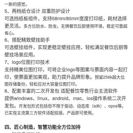
一新的感觉。
5、两档纸仓设计 双重防护设计
可选挡纸板组件，支持58mm/80mm宽度打印纸，耗材选择
更灵活。
多方位防水、防虫，无惧餐饮后厨使用环境，稳定可靠超
省心。
6、搭配精致壁挂助手
可选壁挂组件，实现更稳定壁挂应用，轻松满足餐饮后厨等
壁挂场景应用。
7、logo位图打印技术
支持精美位图打印，可将企业logo等图案与票面内容一起打
印，使票面更加美观，助力提升品牌形象。
预留256k超大位
图存储备份，轻松应对大容量位图打印。
8、配套丰富的二次开发包 适配餐饮零售行业主流软件
提供windows、linux、android、mac、ios操作系统二次开
发包。
开发包形式包括但不限于驱动、动态库（sdk）、opos等。
已实现主流第三方软件适配挂接，产品即可使用。
四、匠心制造，智慧功能全方位加持