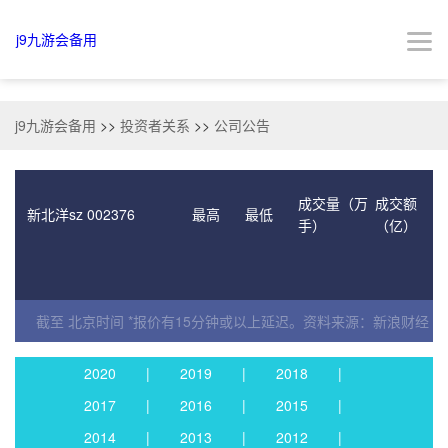
公司公告-j9九游会备用
j9九游会备用
j9九游会备用
>>
投资者关系
>>
公司公告
公司公告
|
定期报告
|
规章制度
|
|
成交量（万
成交额
新北洋sz 002376
最高
最低
手）
（亿）
截至 北京时间 *报价有15分钟或以上延迟。资料来源：新浪财经
2020
|
2019
|
2018
|
2017
|
2016
|
2015
|
2014
|
2013
|
2012
|