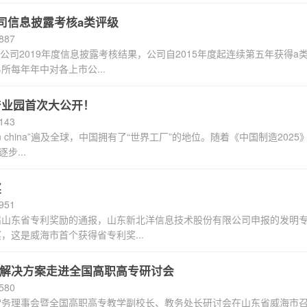
司信息披露考核a类评级
介
备
887
市公司2019年度信息披露考核结果，公司自2015年度起连续第五年获得
每年年中对各上市公...
用
产业园首次大公开！
143
in china”遍及全球，中国拥有了“世界工厂”的地位。随着《中国制造20
的
步...
奖
951
解
山东省专利奖励的通报，山东新北洋信息技术股份有限公司申报的发明专
，这是威海市首个获得省专利奖...
的解决方案走进全国高职高专研讨会
决
580
分会常务理事会暨全国高职高专教学副校长、教务处长研讨会在山东省威海市