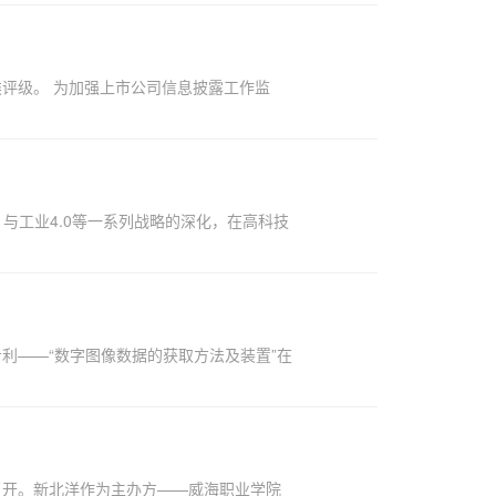
a类评级。 为加强上市公司信息披露工作监
25》与工业4.0等一系列战略的深化，在高科技
利——“数字图像数据的获取方法及装置”在
召开。新北洋作为主办方——威海职业学院