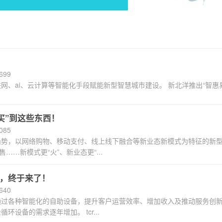
会
九
j
备
游
9
699
联网、ai、云计算等智能化手段赋能新型智慧城市建设。 新北洋推出“智惠易
用
会
九
买”到这些东西！
085
趋势，以网络购物、移动支付、线上线下融合等新业态新模式为特征的新
的
备
游
……新模式更“火”、新业态更“...
”，终于来了！
640
简
用
会
通过各种智能化的自助设备，提升客户运营效率、增加收入及推动服务创
设备的需求逐年增加。 tcr...