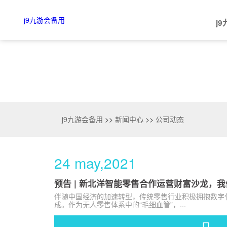
公司动态-j9九游会备用
j9九游会备用
j
j9九游会备用的简介
智慧金融
核心模块
服务网络
公司公告
公司动态
社会招聘
智能物流
整机终端
下载中心
定期报告
展会信息
校园招聘
核
j9九游会备用
>>
新闻中心
>>
公司动态
24 may,2021
预告 | 新北洋智能零售合作运营财富沙龙，
伴随中国经济的加速转型，传统零售行业积极拥抱数字
成。作为无人零售体系中的“毛细血管”，...