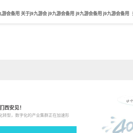
9九游会备用
关于j9九游会
j9九游会备用
j9九游会备用
j9九游会备用
心能力
智能零售
系统集成j9九游会备用的解决方案
在线答疑
规章制度
认识新北洋
发展历程
更多行业
常见问题
员工发展
荣誉资质
系统软件
全球布局
企业理念
社会责
j
核
发
荣
全
企
社
联
智
智
智
更
核
整
系
系
服
下
在
常
备用
的解决方案
的产品中心
的服务支持
9
心
展
誉
球
业
会
系
慧
能
能
多
心
机
统
统
务
载
线
见
九
能
历
资
布
理
责
j
金
物
零
行
模
终
集
软
网
中
答
问
我们西安见！
化转型，数字化的产业集群正在加速形
游
力
程
质
局
念
任
9
融
流
售
业
块
端
成
件
络
心
疑
题