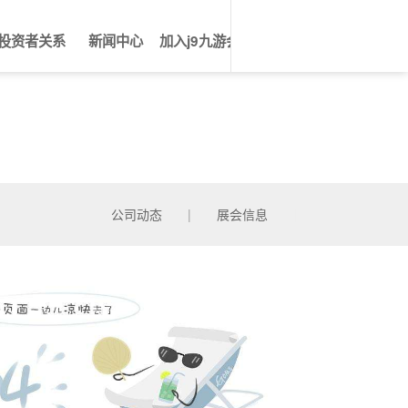
投资者关系
新闻中心
加入j9九游会
任
联系j9九游会备用
公
定
规
公
展
社
校
认
员
备用
司
期
章
司
会
会
园
识
工
公司动态
|
展会信息
|
公
报
制
动
信
招
招
新
发
告
告
度
态
息
聘
聘
北
展